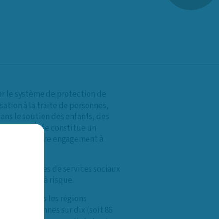
par le système de protection de
sation à la traite de personnes,
dans le soutien des enfants, des
. Cette journée constitue un
le renforce notre engagement à
 des organismes de services sociaux
es familles à risque.
ignalées dans les régions
ite de personnes sur dix (soit 86