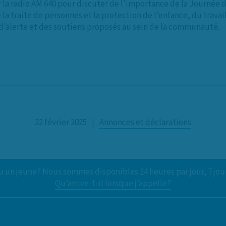
 la radio AM 640 pour discuter de l’importance de la Journée de
 la traite de personnes et la protection de l’enfance, du trav
 d’alerte et des soutiens proposés au sein de la communauté.
22 février 2025
|
Annonces et déclarations
 un jeune? Nous sommes disponibles 24 heures par jour, 7 jou
Qu’arrive-t-il lorsque j’appelle?