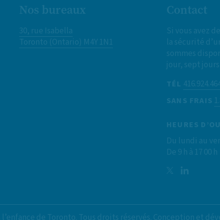
Nos bureaux
Contact
30, rue Isabella
Si vous avez d
Toronto (Ontario) M4Y 1N1
la sécurité d’u
sommes disponi
jour, sept jour
416.924.46
TÉL
1
SANS FRAIS
HEURES D’O
Du lundi au ven
De 9 h à 17 00 h
à l’enfance de Toronto. Tous droits réservés. Conception et 