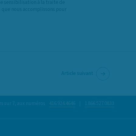
 sensibilisation à la traite de
ail que nous accomplissons pour
Article suivant
rs sur 7, aux numéros
416.924.4646
|
1.866.527.0833