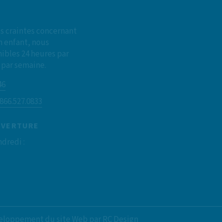
es craintes concernant
n enfant, nous
bles 24 heures par
s par semaine.
46
.866.527.0833
UVERTURE
dredi :
développement du site Web par
RC Design