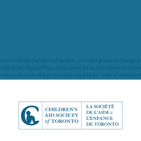
s sont ciblées par des trafiquants, et celles prises en charge 
lnérables. Aujourd’hui, à l’occasion de la Journée de sensibili
rtance de notre rôle en tant que société de l’aide à l’enfance 
ont victimes de la traite de personnes ou qui risquent de l’être
uels sont exposés les enfants et les jeunes vulnérables, et el
rotection et de leur bien-être.
 de Toronto (SAET), nous nous engageons à travailler aux côtés
pour bâtir des réseaux solides qui soutiennent les jeunes et l
faires de traite de personnes (85 pour cent) au Canada ont été s
R). Pareillement, de 2013 à 2023, plus de huit affaires de tra