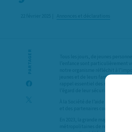
22 février 2025
Annonces et déclarations
PARTAGER
Tous les jours, de jeunes personne
l’enfance sont particulièrement vu
notre organisme réfléchit à l’impo
jeunes et de leurs familles, qui s
rappel essentiel des risques auxq
l’égard de leur sécurité, de leur p
À la Société de l’aide à l’enfance
et des partenaires communautaires 
En 2023, la grande majorité des af
métropolitaines de recensement (RM