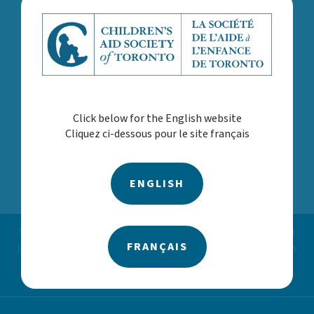
Click below for the English website
Cliquez ci-dessous pour le site français
Précédent
Suivant
ENGLISH
Vous avez des préoccupations concernant un enfant ou un
FRANÇAIS
jeune? Nous sommes disponibles 24 heures par jour, 7 jours
sur 7, aux numéros
416.924.4646
|
1.866.527.0833
Qu’arrive-t-il lorsque j’appelle?