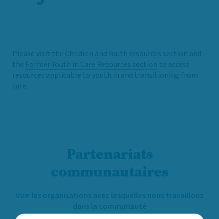
Please visit the
Children and Youth resources section
and
the
Former Youth in Care Resources section
to access
resources applicable to youth in and transitioning from
care.
Partenariats
communautaires
Voir les organisations avec lesquelles nous travaillons
dans la communauté