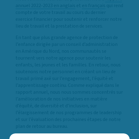
annuel 2022-2023 en anglais
et
en français
qui rend
compte de votre travail au cours du dernier
exercice financier pour soutenir et renforcer notre
lieu de travail et la prestation de services.
En tant que plus grande agence de protection de
l’enfance dirigée par un conseil d’administration
en Amérique du Nord, nos communautés se
tournent vers notre agence pour soutenir les
enfants, les jeunes et les familles. En retour, nous
soutenons notre personnel en créant un lieu de
travail primé axé sur l’engagement, l’équité et
l’apprentissage continu. Comme expliqué dans le
rapport annuel, nous nous sommes concentrés sur
l’amélioration de nos initiatives en matière
d’équité, de diversité et d’inclusion, sur
l’élargissement de nos programmes de leadership
et sur l’évaluation des prochaines étapes de notre
plan de retour au bureau.
Chaque jour à CAST, notre personnel à travers