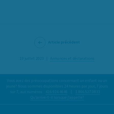
Article précédent
19 juillet 2023
|
Annonces et déclarations
Vous avez des préoccupations concernant un enfant ou un
jeune? Nous sommes disponibles 24 heures par jour, 7 jours
sur 7, aux numéros
416.924.4646
|
1.866.527.0833
Qu’arrive-t-il lorsque j’appelle?