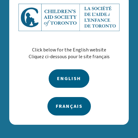
l’Agence se réunit pour défendre notre vision d’une
ville où les enfants sont en sécurité, les familles
sont fortes et les communautés sont soutenues.
Nous y parvenons en défendant la prestation de
services, les partenariats et les interventions
ancrées dans l’équité, la diversité et l’inclusion, et
conçues pour soutenir et renforcer les familles.
Click below for the English website
Ces stratégies de service, telles que présentées
Cliquez ci-dessous pour le site français
dans le rapport annuel, nous ont aidés à réduire le
nombre d’enfants et de jeunes confiés à nos soins
et à remédier à la disparité et à la
ENGLISH
disproportionnalité dans notre travail.
Nous souhaitons remercier notre personnel, les
membres du conseil d’administration, nos
partenaires et la communauté élargie pour votre
FRANÇAIS
soutien continu alors que nous fournissons nos
services aux enfants, aux jeunes et aux familles.