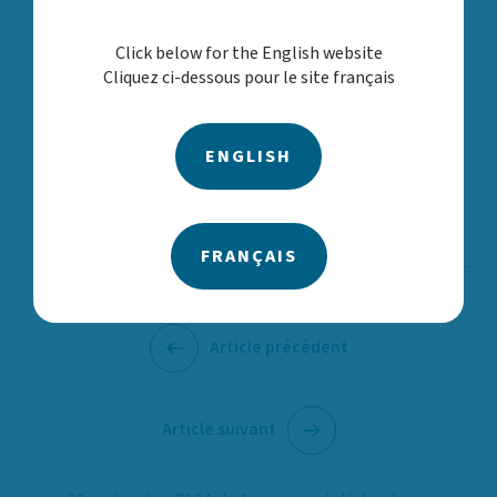
de notre organisme continuera également d’être
un aspect essentiel de son leadership.
Click below for the English website
Veuillez vous joindre à nous pour féliciter Colin
Cliquez ci-dessous pour le site français
pour sa nomination!
ENGLISH
FRANÇAIS
Article précédent
Article suivant