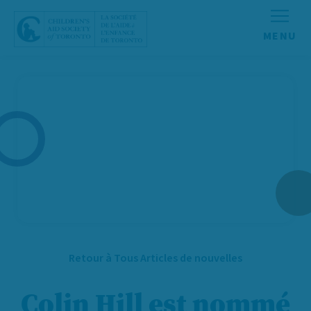
Aller au contenu
Retour à Tous Articles de nouvelles
Colin Hill est nommé