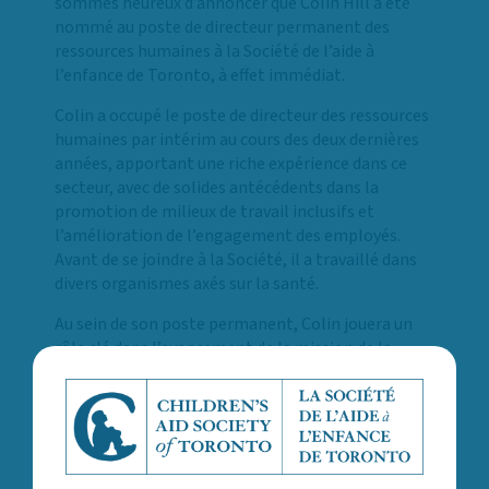
sommes heureux d’annoncer que Colin Hill a été
nommé au poste de directeur permanent des
ressources humaines à la Société de l’aide à
l’enfance de Toronto, à effet immédiat.
Colin a occupé le poste de directeur des ressources
humaines par intérim au cours des deux dernières
années, apportant une riche expérience dans ce
secteur, avec de solides antécédents dans la
promotion de milieux de travail inclusifs et
l’amélioration de l’engagement des employés.
Avant de se joindre à la Société, il a travaillé dans
divers organismes axés sur la santé.
Au sein de son poste permanent, Colin jouera un
rôle clé dans l’avancement de la mission de la
Société visant à soutenir et à responsabiliser son
personnel, en veillant à ce qu’il dispose des outils
et des ressources nécessaires pour avoir une
incidence significative sur les enfants, les jeunes et
les familles qu’elle sert. Son travail avec le syndicat