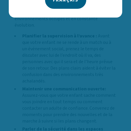
personnes responsables des enfants peuvent
prendre et qui font une réelle différence dans des
environnements occupés et en constante
évolution.
Planifier la supervision à l’avance :
Avant
que votre enfant ne se rende à un match ou à
un événement social, prenez le temps de
discuter avec lui de l’endroit où il va, des
personnes avec qui il sera et de l’heure prévue
de son retour. Des plans clairs aident à éviter la
confusion dans des environnements très
achalandés.
Maintenir une communication ouverte:
Assurez-vous que votre enfant sache comment
vous joindre en tout temps ou comment
contacter un adulte de confiance. Convenez de
moments pour prendre des nouvelles et de la
marche à suivre si les plans changent.
Parler de la sécurité dans les espaces