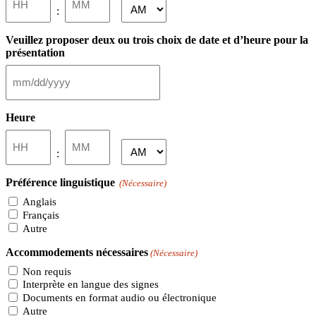
AM/PM
:
Veuillez proposer deux ou trois choix de date et d’heure pour la
présentation
MM
slash
DD
Heure
slash
YYYY
Heures
Minutes
AM/PM
:
Préférence linguistique
(Nécessaire)
Anglais
Français
Autre
Accommodements nécessaires
(Nécessaire)
Non requis
Interprète en langue des signes
Documents en format audio ou électronique
Autre