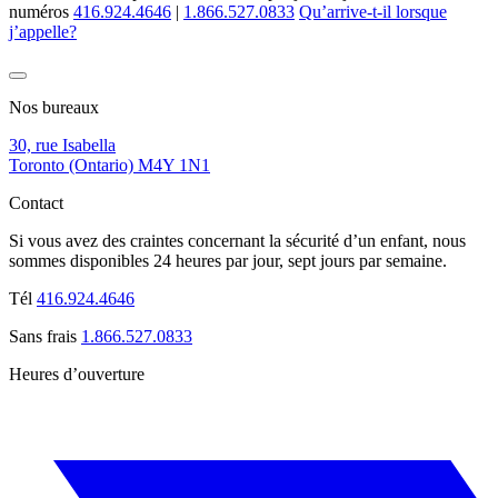
numéros
416.924.4646
|
1.866.527.0833
Qu’arrive-t-il lorsque
j’appelle?
Nos bureaux
30, rue Isabella
Toronto (Ontario) M4Y 1N1
Contact
Si vous avez des craintes concernant la sécurité d’un enfant, nous
sommes disponibles 24 heures par jour, sept jours par semaine.
Tél
416.924.4646
Sans frais
1.866.527.0833
Heures d’ouverture
Du lundi au vendredi :
De 9 h à 17 00 h