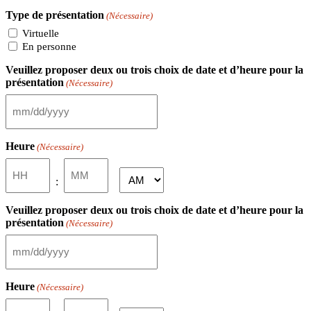
Type de présentation
(Nécessaire)
Virtuelle
En personne
Veuillez proposer deux ou trois choix de date et d’heure pour la
présentation
(Nécessaire)
MM
slash
DD
Heure
(Nécessaire)
slash
YYYY
Heures
Minutes
AM/PM
:
Veuillez proposer deux ou trois choix de date et d’heure pour la
présentation
(Nécessaire)
MM
slash
DD
Heure
(Nécessaire)
slash
YYYY
Heures
Minutes