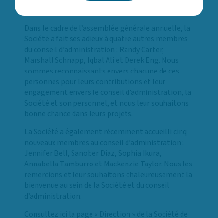
a accompli au cours de la dernière année.
Dans le cadre de l’assemblée générale annuelle, la
Société a fait ses adieux à quatre autres membres
du conseil d’administration : Randy Carter,
Marshall Schnapp, Iqbal Ali et Derek Eng. Nous
sommes reconnaissants envers chacune de ces
personnes pour leurs contributions et leur
engagement envers le conseil d’administration, la
Société et son personnel, et nous leur souhaitons
bonne chance dans leurs projets.
La Société a également récemment accueilli cinq
nouveaux membres au conseil d’administration :
Jennifer Bell, Sanober Diaz, Sophia Ikura,
Annabella Tamburro et Mackenzie Taylor. Nous les
remercions et leur souhaitons chaleureusement la
bienvenue au sein de la Société et du conseil
d’administration.
Consultez ici la page « Direction » de la Société de